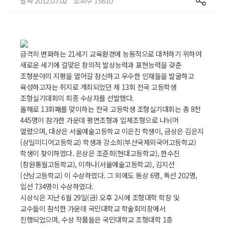
날짜
조회수
2012.07.02
15610
급격히 변화하는 21세기 교육환경에 능동적으로 대처하기 위하여
새로운 세기에 걸맞은 창의적 발상능력과 표현능력을 갖춘
조형분야의 지평을 열어갈 참신하고 우수한 인재들을 발굴하고
육성하고자는 취지로 개최되었던 제 13회 전국 고등학생
조형실기대회의 최종 수상자를 선발했다.
올해로 13회째를 맞이하는 전국 고등학생 조형실기대회는 총 8천
445명이 참가한 가운데 평면조형과 입체조형으로 나뉘어
열렸으며, 대상은 서울예술고등학교 이은진 학생이, 금상은 김은지
(상일미디어고등학교) 학생과 강소희(부산국제외국어고등학교)
학생이 찾이하였다. 은상은 조준희(현대고등학교), 한수진
(창원통월고등학교), 이하나(서울예술고등학교), 김지선
(산남고등학교) 이 수상하였다. 그 외에도 동상 6명, 특선 202명,
입선 734명이 수상하였다.
시상식은 지난 6월 29일(금) 오후 2시에 조형대학 학장 및
교수들이 참석한 가운데 국민대학교 학술회의장에서
진행되었으며, 수상 작품들은 국민대학교 조형대학 1층