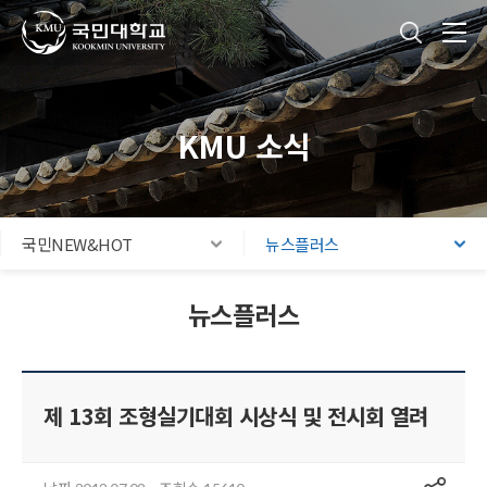
국민대학교
통합검색
본문내용 바로가기
주메뉴 바로가기
푸터 바로가기
KMU 소식
국민NEW&HOT
뉴스플러스
뉴스플러스
제 13회 조형실기대회 시상식 및 전시회 열려
공유