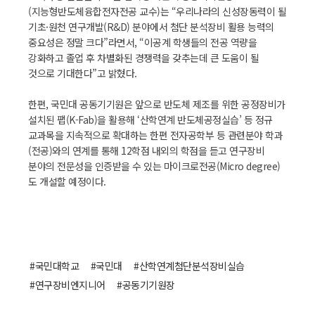
(지능형반도체융합전자전공 교수)는 “우리나라의 신성장동력이 될
기초·원천 연구개발(R&D) 분야에서 첨단 분석장비 활용 능력의
중요성은 정말 크다”라면서, “이공계 학생들의 전공 역량을
강화하고 졸업 후 차별화된 경쟁력을 갖추는데 큰 도움이 될
것으로 기대한다”고 밝혔다.
한편, 국민대 공동기기원은 앞으로 반도체 제조를 위한 공정장비가
설치된 팹(K-Fab)을 활용해 ‘산학연계 반도체공정실습’ 등 정규
교과목을 지속적으로 확대하는 한편 전자공학부 등 관련분야 학과
(전공)와의 연계를 통해 12학점 내외의 학점을 듣고 연구장비
분야의 전문성을 인증받을 수 있는 마이크로전공(Micro degree)
도 개설할 예정이다.
#국민대학교
#국민대
#산학연계첨단분석장비실습
#연구장비엔지니어
#공동기기원장