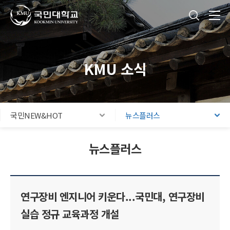
국민대학교
통합검색
본문내용 바로가기
주메뉴 바로가기
푸터 바로가기
KMU 소식
국민NEW&HOT
뉴스플러스
뉴스플러스
연구장비 엔지니어 키운다...국민대, 연구장비
실습 정규 교육과정 개설