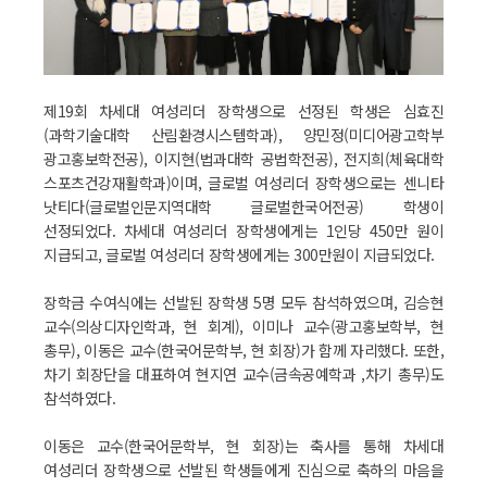
제19회 차세대 여성리더 장학생으로 선정된 학생은 심효진
(과학기술대학 산림환경시스템학과), 양민정(미디어광고학부
광고홍보학전공), 이지현(법과대학 공법학전공), 전지희(체육대학
스포츠건강재활학과)이며, 글로벌 여성리더 장학생으로는 센니타
낫티다(글로벌인문지역대학 글로벌한국어전공) 학생이
선정되었다. 차세대 여성리더 장학생에게는 1인당 450만 원이
지급되고, 글로벌 여성리더 장학생에게는 300만원이 지급되었다.
장학금 수여식에는 선발된 장학생 5명 모두 참석하였으며, 김승현
교수(의상디자인학과, 현 회계), 이미나 교수(광고홍보학부, 현
총무), 이동은 교수(한국어문학부, 현 회장)가 함께 자리했다. 또한,
차기 회장단을 대표하여 현지연 교수(금속공예학과 ,차기 총무)도
참석하였다.
이동은 교수(한국어문학부, 현 회장)는 축사를 통해 차세대
여성리더 장학생으로 선발된 학생들에게 진심으로 축하의 마음을