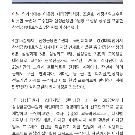
이날 입과식에는 이은형 대외협력처장, 조윤호 과정책임교수를
비롯한 국민대 교수진과 삼성금융연수원장 오성용 상무를 포함한
삼성금융네트웍스 임직원들이 참석했다.
4월25일까지 삼성금융연수원과 국민대학교 경영대학원에서
삼성금융네트웍스 차세대 디지털 인재로 선발된 총 24명(삼성생명
6명, 삼성화재 5명, 삼성카드 6명, 삼성증권 7명)의 교육생을
대상으로 교수와 현업전문가로 구성된 12명의 강사진이 총
224시간의 교육과 프로젝트를 진행할 계획이다. 작년에 이어
올해도 구글, 엔비디아, 아마존 등 글로벌 디지털/인공지능
선도기업 사례를 분석하고 이를 현업 프로젝트에 반영하기 위해
5박7일간 실리콘밸리 벤치마킹을 진행한다.
『삼성금융사 AI디지털 전략과정』은 2022년부터
삼성금융연수원과 국민대학교 경영대학원이 산학협력으로 공동
개발하고 운영하고있는 석사 수준의 교육과정으로서, 디지털
기획부터 디지털 개발, 디지털 마케팅까지 AI를 활용한 디지털
업무 프로세스 전반을 학습하고 이를 현업에 바로 적용하는
프로젝트 중심의 실무활용 교육으로 구성된다. 작년까지는 디지털