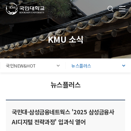
국민대학교
통합검색
본문내용 바로가기
주메뉴 바로가기
푸터 바로가기
KMU 소식
국민NEW&HOT
뉴스플러스
뉴스플러스
국민대-삼성금융네트웍스 '2025 삼성금융사
AI디지털 전략과정' 입과식 열어