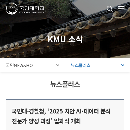
국민대학교
통합검색
본문내용 바로가기
주메뉴 바로가기
푸터 바로가기
KMU 소식
국민NEW&HOT
뉴스플러스
뉴스플러스
국민대-경찰청, ‘2025 치안 AI·데이터 분석
전문가 양성 과정’ 입과식 개최