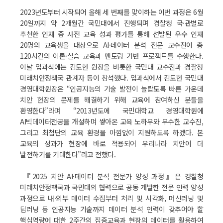
2023년도부터 시작되어 올해 세 번째를 맞이하는 이번 과정은 6월
20일까지 약 2개월간 국민대에서 진행되며 경찰청 국·관별로
추천한 인재 중 사전 교육 성과 평가를 통해 선발된 우수 인재
20명의 교육생을 대상으로 AI·데이터 분석 전문 교수진이 총
120시간의 이론·실습 교육과 멘토링 기반 프로젝트를 수행한다.
이날 입과식에는 김도현 원장을 비롯한 국민대 교수진과 경찰청
미래치안정책국 관계자 등이 참석했다. 입과식에서 김도현 국민대
경영대학원장은 “인공지능의 기술 발전이 놀랍도록 빠른 가운데
치안 현장의 문제를 해결하기 위해 교육에 참여하신 분들을
환영한다”라며 “2013년도에 국민대학교 경영대학원에
AI빅데이터전공을 개설하며 쌓아온 교육 노하우와 우수한 교수진,
그리고 최첨단의 교육 환경을 아낌없이 지원하도록 하겠다. 본
교육의 성과가 현장에 바로 적용되어 우리나라 치안이 더
발전하기를 기대한다”라고 전했다.
『2025 치안 AI·데이터 분석 전문가 양성 과정』은 경찰청
미래치안정책국과 국민대의 협력으로 공동 개발한 전문 인력 양성
과정으로 내·외부 데이터 수집부터 처리 및 시각화, 머신러닝 및
딥러닝 등 인공지능 기술까지 데이터 분석 인력이 갖추어야 할
핵심역량에 대한 2주간의 집중교육과 현장의 데이터를 활용하여