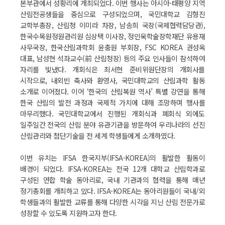
본부관에서 성황리에 개최되었다. 이번 행사는 아시아-태평양 지역
산림전공생들을 중심으로 구성되었으며, 국민대학교 김형진
교학부총장, 산림청 이미라 차장, 남송희 국장(국제협력담당관),
한국수목원정원관리원 심상택 이사장, 정인욱학술장학재단 유용재
사무국장, 한국산림과학회 윤충원 부회장, FSC KOREA 권성옥
대표, 남성현 석좌교수(前 산림청장) 등의 주요 인사들이 참석하여
자리를 빛냈다. 개회식은 최서현 준비위원단장의 개회사를
시작으로, 내외빈 축사와 환영사, 국민대학교의 산림과학 활동
소개로 이어졌다. 이어 ‘한국의 산림복원 역사’ 특별 강연을 통해
한국 산림의 발전 과정과 국제적 가치에 대해 조망하며 행사를
마무리했다. 국민대학교에서 진행된 개회식과 폐회식 외에도
일주일간 전국의 산림 분야 유관기관을 방문하여 우리나라의 선진
산림관리와 첨단기술을 전 세계 학생들에게 소개하였다.
이번 유치는 IFSA 한국지부(IFSA-KOREA)의 활발한 활동이
배경이 되었다. IFSA-KOREA는 전국 12개 대학교 산림학과로
구성된 연합 학술 동아리로, 국내 기관과의 협력을 통해 매년
정기총회를 개최하고 있다. IFSA-KOREA는 동아리원들이 국내/외
학생들과의 활발한 교류를 통해 다양한 시각을 지닌 산림 전문가로
성장할 수 있도록 지원하고자 한다.