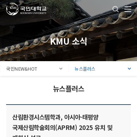
국민대학교
통합검색
본문내용 바로가기
주메뉴 바로가기
푸터 바로가기
KMU 소식
국민NEW&HOT
뉴스플러스
뉴스플러스
산림환경시스템학과, 아시아-태평양
국제산림학술회의(APRM) 2025 유치 및