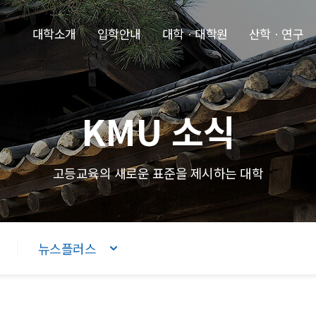
본문내용 바로가기
주메뉴 바로가기
푸터 바로가기
대학소개
입학안내
대학ㆍ대학원
산학ㆍ연구
KMU 소식
고등교육의 새로운 표준을 제시하는 대학
뉴스플러스