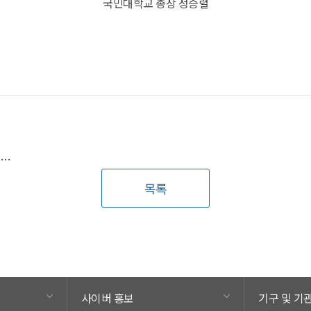
국민대학교 총장 정승렬
혁신융합대학 미래자동차 컨소시엄, 가상환경 기반 자율주행 경진대회 개최
목록
사이버 홍보
기구 및 기