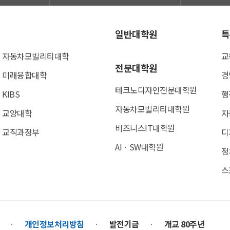
일반대학원
특
자동차모빌리티대학
교
전문대학원
미래융합대학
경
테크노디자인전문대학원
KIBS
행
자동차모빌리티대학원
교양대학
자
비즈니스IT대학원
교직과정부
디
AIㆍSW대학원
정
스
개인정보처리방침
발전기금
개교 80주년