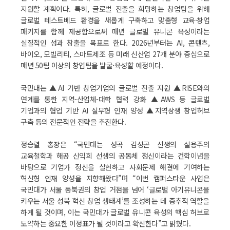
지원할 계획이다. 특히, 글로벌 진출을 희망하는 창업팀을 위해
글로벌 테스트베드 환경을 새롭게 구축하고 맞춤형 교육·창업
패키지를 함께 제공함으로써 매년 글로벌 유니콘 육성이라는
실질적인 성과 창출을 목표로 한다. 2026년부터는 AI, 콘텐츠,
바이오, 모빌리티, 스마트제조 등 미래 신산업 27개 분야 중심으로
매년 50팀 이상의 창업팀을 발굴·육성할 예정이다.
국민대는 ▲AI 기반 창업기업의 글로벌 진출 지원 ▲RISE와의
연계를 통한 지역-산업체-대학 협력 강화 ▲AWS 등 글로벌
기업과의 협업 기반 AI 실무형 인재 양성 ▲지역상생 창업허브
구축 등의 전문적인 전략을 추진한다.
정승렬 총장은 “국민대는 성곡 김성곤 선생의 실용주의
교육철학과 해공 신익희 선생의 공동체 정신이라는 건학이념을
바탕으로 기업가 정신을 실현하고 사회문제 해결에 기여하는
혁신형 인재 양성을 지향해왔다”며 “이번 캠퍼스타운 사업은
국민대가 서울 동북권의 창업 거점을 넘어 ‘글로벌 아기유니콘을
키우는 서울 성북 혁신 창업 생태계’를 조성하는 데 중추적 역할을
하게 될 것이며, 이는 국민대가 글로벌 유니콘 육성의 핵심 허브로
도약하는 중요한 이정표가 될 것이라고 확신한다”고 밝혔다.