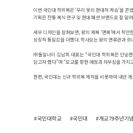
이번 국민대 학위복은 ‘우리 옷의 현대적 계승’을 콘
기획은 전통 복식 연구 및 현대 패션 브랜드로 잘 알
세부 디자인을 살펴보면, 왕의 제복 ‘면복’에서 착안
상징적 통일감을 더했다. 학사모는 왕의 면류관과 르네상
㈜돌실나이 김남희 대표는 “국민대 학위복은 단순한
담고자 했다”며 “모교를 향한 애정과 자부심을 가지
한편, 국민대는 신규 학위복 제작을 비롯하여 내년 개
#국민대학교
#국민대
#개교79주년기