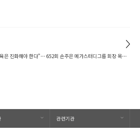
“교육은 진화해야 한다”… 652회 손주은 메가스터디그룹 회장 목요특강
관
관련기관