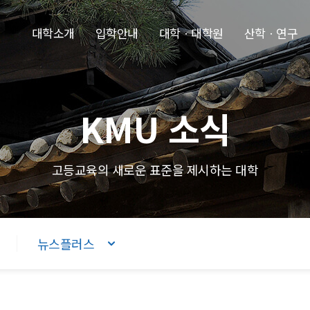
본문내용 바로가기
주메뉴 바로가기
푸터 바로가기
대학소개
입학안내
대학ㆍ대학원
산학ㆍ연구
KMU 소식
고등교육의 새로운 표준을 제시하는 대학
뉴스플러스