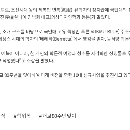
셉트로, 조선시대 왕의 제복인 면복(冕服) 유학자의 정자관에 국민대의 상
려진 ㈜돌실나이 김남희 대표(의상디자인학과 동문)가 맡았다.
한 소매 구조를 바탕으로 국민대 고유 색상인 푸른 색(KMU BLUE)
스 시대의 학자의 ‘베레타(Berretta)’에서 영감을 받아, 동서양 
 예복이 아니라, 한 개인의 학문적 여정과 성취를 시각화한 상징물로 
고 작업했다”고 소감을 밝혔다.
교 80주년을 맞이하여 미래 비전을 향한 10대 신규사업을 추진하고 있
념식
#학위복
#개교80주년맞이