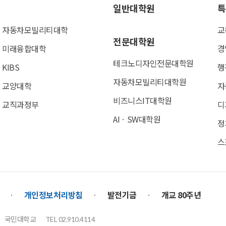
일반대학원
특
자동차모빌리티대학
교
전문대학원
미래융합대학
경
테크노디자인전문대학원
KIBS
행
자동차모빌리티대학원
교양대학
자
비즈니스IT대학원
교직과정부
디
AIㆍSW대학원
정
스
개인정보처리방침
발전기금
개교 80주년
국민대학교
TEL 02.910.4114