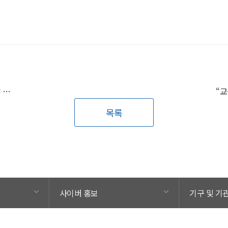
국민대-윤민창의투자재단, 실전 창업교육 및 투자 연계 위한 MOU 체결
목록
사이버 홍보
기구 및 기