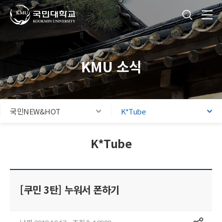
국민대학교
통합검색
본문내용 바로가기
주메뉴 바로가기
푸터 바로가기
KMU 소식
국민NEW&HOT
K*Tube
K*Tube
[쿠민 3탄] 누워서 폰하기
공유