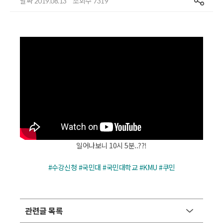
날짜
조회수
2019.08.13
7319
일어나보니 10시 5분..??!
#수강신청 #국민대 #국민대학교 #KMU #쿠민
관련글 목록