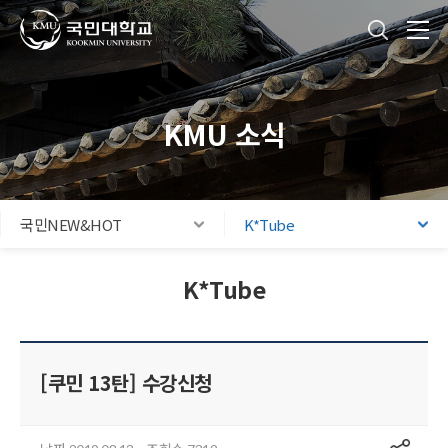
국민대학교
통합검색
본문내용 바로가기
주메뉴 바로가기
푸터 바로가기
KMU 소식
국민NEW&HOT
K*Tube
K*Tube
[쿠민 13탄] 수강신청
공유