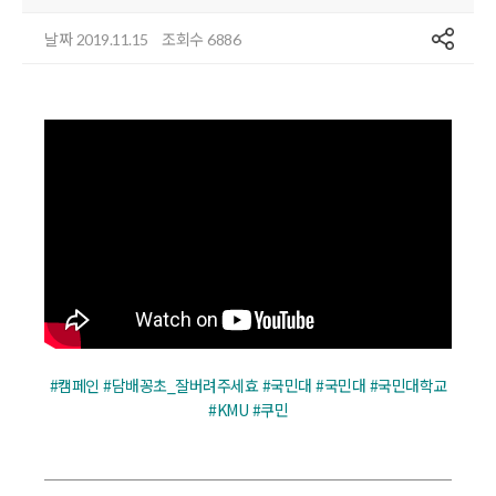
공유
날짜
조회수
2019.11.15
6886
#캠페인 #담배꽁초_잘버려주세효 #국민대 #국민대 #국민대학교
#KMU #쿠민