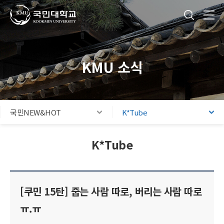
국민대학교
통합검색
본문내용 바로가기
주메뉴 바로가기
푸터 바로가기
KMU 소식
국민NEW&HOT
K*Tube
K*Tube
[쿠민 15탄] 줍는 사람 따로, 버리는 사람 따로
ㅠ.ㅠ