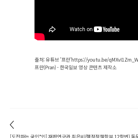
출처: 유튜브 '프란'
https://youtu.be/qMXvI1Zm_W
프란(Pran) - 한국일보 영상 콘텐츠 제작소
[도전하는 국민*인] 재판연구관 최은비(행정정책학부 12학번) 동