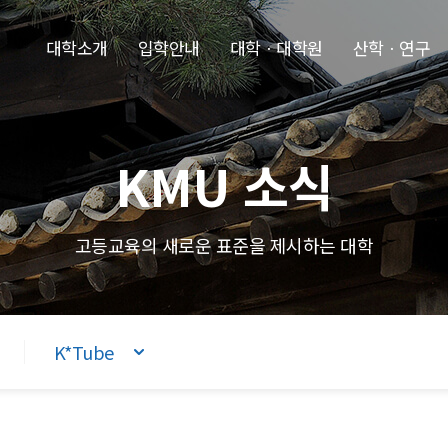
본문내용 바로가기
주메뉴 바로가기
푸터 바로가기
대학소개
입학안내
대학ㆍ대학원
산학ㆍ연구
KMU 소식
고등교육의 새로운 표준을 제시하는 대학
K*Tube