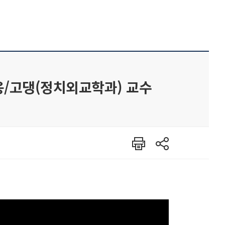
/고댕(정치외교학과) 교수
인쇄
공유