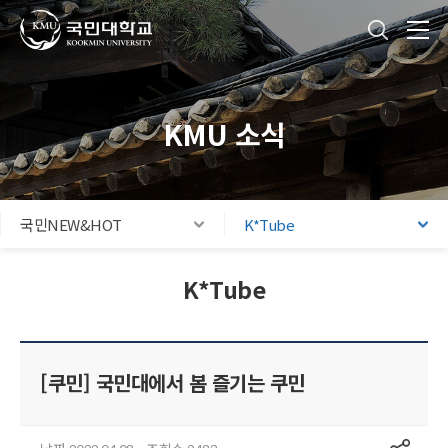
국민대학교
통합검색
본문내용 바로가기
주메뉴 바로가기
푸터 바로가기
KMU 소식
국민NEW&HOT
K*Tube
K*Tube
[쿠민] 국민대에서 봄 즐기는 쿠민
공유