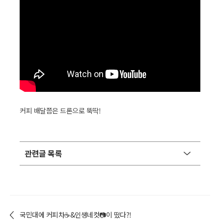
커피 배달쯤은 드론으로 뚝딱!
관련글 목록
국민대에 커피차☕&인생네컷📷이 떴다?!