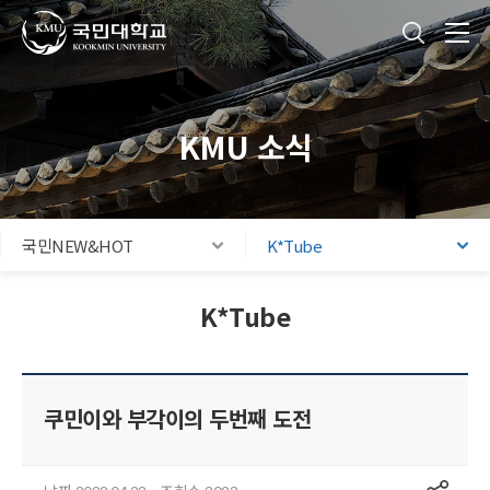
국민대학교
통합검색
본문내용 바로가기
주메뉴 바로가기
푸터 바로가기
KMU 소식
국민NEW&HOT
K*Tube
K*Tube
쿠민이와 부각이의 두번째 도전
공유