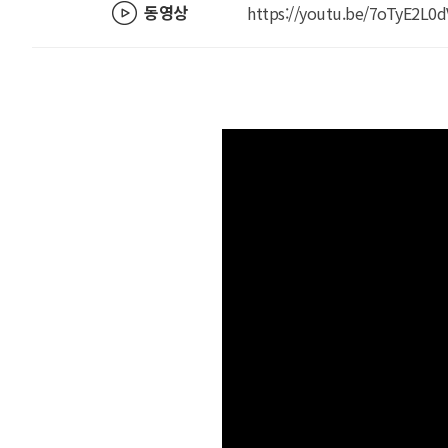
동영상
https://youtu.be/7oTyE2L0d