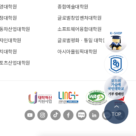
영대학원
종합예술대학원
정대학원
글로벌창업벤처대학원
동차산업대학원
소프트웨어융합대학원
자인대학원
글로벌평화ㆍ통일 대학원
치대학원
아시아올림픽대학원
포츠산업대학원
유튜브
인스타
틱톡
페이스북
블로그
링크드인
카페
트위
TOP