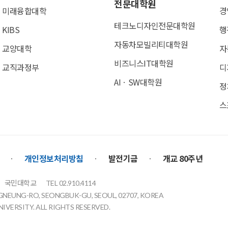
전문대학원
미래융합대학
경
테크노디자인전문대학원
KIBS
행
자동차모빌리티대학원
교양대학
자
비즈니스IT대학원
교직과정부
디
AIㆍSW대학원
정
스
개인정보처리방침
발전기금
개교 80주년
국민대학교
TEL 02.910.4114
GNEUNG-RO, SEONGBUK-GU, SEOUL, 02707, KOREA
VERSITY. ALL RIGHTS RESERVED.