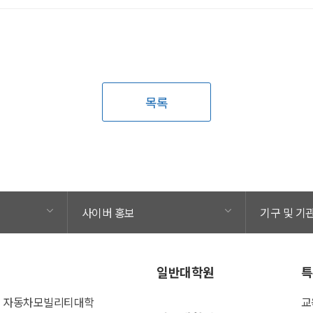
목록
사이버 홍보
기구 및 기
일반대학원
특
자동차모빌리티대학
교