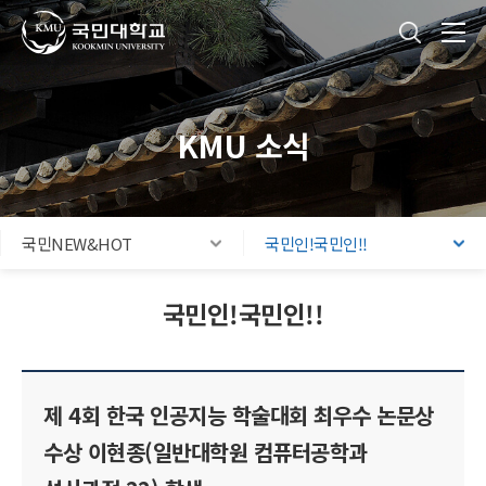
국민대학교
통합검색
본문내용 바로가기
주메뉴 바로가기
푸터 바로가기
KMU 소식
국민NEW&HOT
국민인!국민인!!
국민인!국민인!!
제 4회 한국 인공지능 학술대회 최우수 논문상
수상 이현종(일반대학원 컴퓨터공학과