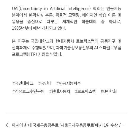
UAI(Uncertainty in Artificial Intelligence) 학회는 인공지능
분야에서 불확실성 추론, 확률적 모델링, 베이지안 학습 이론 및
응용을 중심으로 다루는 세계적인 학술대회 중 하나로,
1985년부터 매년 개최되고 있다.
본 연구는 국민대학교와 현대자동차 로보틱스랩의 공동연구 및
산학과제로 수행되었으며, 과학기술정보통신부의 AI 스타펠로우십
프로그램(IITP) 지원을 받았다.
#국민대학교
#국민대
#인공지능학부
#김장호교수연구팀
#현대자동차
#로보틱스랩
#UAI학회
아시아 최대 국제무용콩쿠르 ‘서울국제무용콩쿠르’에서 1위 수상 / 이예성(공연예술학부) 학생