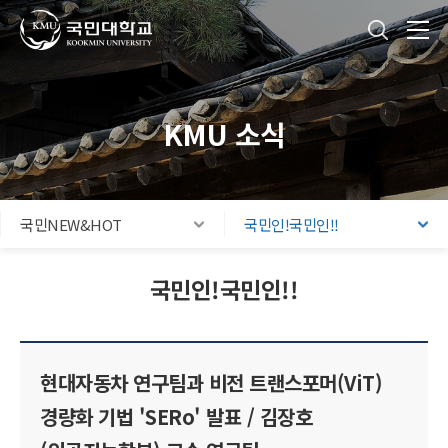
국민대학교
통합검색
본문내용 바로가기
주메뉴 바로가기
푸터 바로가기
KMU 소식
국민NEW&HOT
국민인!국민인!!
국민인!국민인!!
현대자동차 연구팀과 비전 트랜스포머(ViT)
경량화 기법 'SERo' 발표 / 김장호