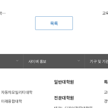
2025 영동세계국악엑스포 난계악학공로상 수상 / 김희선(교양대학) 교수
목록
사이버 홍보
기구 및 기
일반대학원
특
자동차모빌리티대학
교
전문대학원
미래융합대학
경