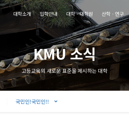
본문내용 바로가기
주메뉴 바로가기
푸터 바로가기
대학소개
입학안내
대학ㆍ대학원
산학ㆍ연구
KMU 소식
고등교육의 새로운 표준을 제시하는 대학
국민인!국민인!!