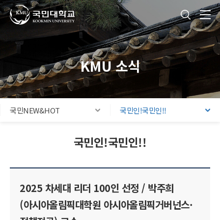
국민대학교
통합검색
본문내용 바로가기
주메뉴 바로가기
푸터 바로가기
KMU 소식
국민NEW&HOT
국민인!국민인!!
국민인!국민인!!
2025 차세대 리더 100인 선정 / 박주희
(아시아올림픽대학원 아시아올림픽거버넌스·