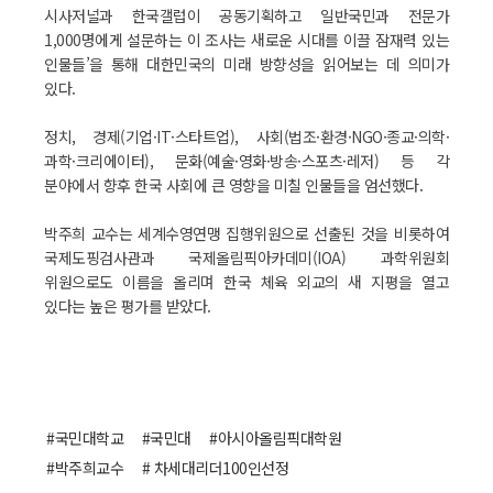
시사저널과 한국갤럽이 공동기획하고 일반국민과 전문가
1,000명에게 설문하는 이 조사는 새로운 시대를 이끌 잠재력 있는
인물들’을 통해 대한민국의 미래 방향성을 읽어보는 데 의미가
있다.
정치, 경제(기업·IT·스타트업), 사회(법조·환경·NGO·종교·의학·
과학·크리에이터), 문화(예술·영화·방송·스포츠·레저) 등 각
분야에서 향후 한국 사회에 큰 영향을 미칠 인물들을 엄선했다.
박주희 교수는 세계수영연맹 집행위원으로 선출된 것을 비롯하여
국제도핑검사관과 국제올림픽아카데미(IOA) 과학위원회
위원으로도 이름을 올리며 한국 체육 외교의 새 지평을 열고
있다는 높은 평가를 받았다.
#국민대학교
#국민대
#아시아올림픽대학원
#박주희교수
# 차세대리더100인선정