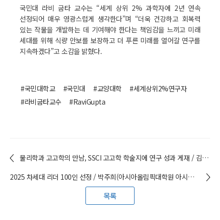
국민대 라비 굽타 교수는 “세계 상위 2% 과학자에 2년 연속
선정되어 매우 영광스럽게 생각한다”며 “더욱 건강하고 회복력
있는 작물을 개발하는 데 기여해야 한다는 책임감을 느끼고 미래
세대를 위해 식량 안보를 보장하고 더 푸른 미래를 열어갈 연구를
지속하겠다”고 소감을 밝혔다.
#국민대학교
#국민대
#교양대학
#세계상위2%연구자
#라비굽타교수
#RaviGupta
물리학과 고고학의 만남, SSCI 고고학 학술지에 연구 성과 게재 / 김철성(나노전자물리학과) 명예교수
2025 차세대 리더 100인 선정 / 박주희(아시아올림픽대학원 아시아올림픽거버넌스·정책전공) 교수
목록