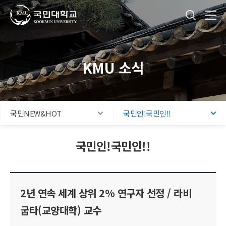
국민대학교
통합검색
본문내용 바로가기
주메뉴 바로가기
푸터 바로가기
KMU 소식
국민NEW&HOT
국민인!국민인!!
국민인!국민인!!
2년 연속 세계 상위 2% 연구자 선정 / 라비
굽타(교양대학) 교수