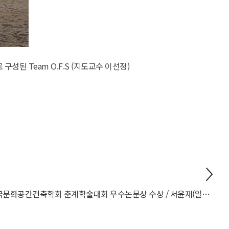
된 Team O.F.S (지도교수 이선정)
한국문화공간건축학회 춘계학술대회 우수논문상 수상 / 서윤재(일반대학원 공간디자인학과 석사과정 25) 학생