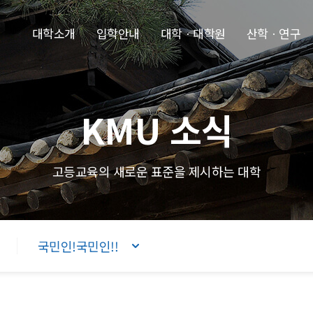
본문내용 바로가기
주메뉴 바로가기
푸터 바로가기
대학소개
입학안내
대학ㆍ대학원
산학ㆍ연구
KMU 소식
고등교육의 새로운 표준을 제시하는 대학
국민인!국민인!!