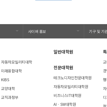
사이버 홍보
기구 및 기
일반대학원
특
자동차모빌리티대학
교
전문대학원
미래융합대학
경
테크노디자인전문대학원
KIBS
행
자동차모빌리티대학원
교양대학
자
비즈니스IT대학원
교직과정부
디
AIㆍSW대학원
정