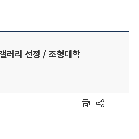
rel 갤러리 선정 / 조형대학
인쇄
공유