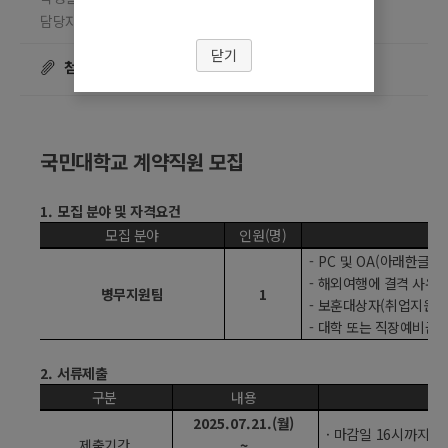
담당자 이지연
조회수
☎ 02-910-4074
33741
닫기
첨부파일
국민대학교 계약직원 모집
1.
모집 분야 및 자격요건
모집 분야
인원
(
명
)
- PC
및
OA(
아래한글 
-
해외여행에 결격 사유가
병무지원팀
1
-
보훈대상자
(
취업지원대
-
대학 또는 직장예비군 
2.
서류제출
구분
내용
2025.07.21.(
월
)
·
마감일
16
시까지 도
제출기간
~