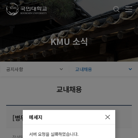
국민대학교
통합검색
본문내용 바로가기
주메뉴 바로가기
푸터 바로가기
KMU 소식
공지사항
교내채용
교내채용
메세지
[병무지원팀] 계약직원 모집
서버 요청을 실패하였습니다.
작성일 2025.07.17
담당부서 총무팀