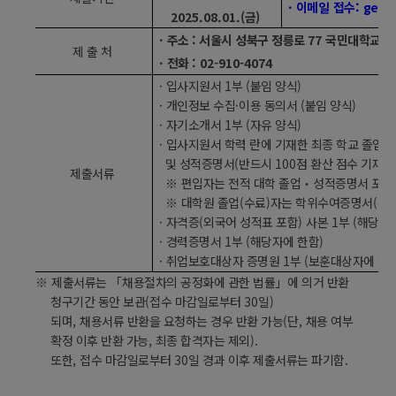
·
이메일 접수
: gene
2025.08.01.(
금
)
·
주소 :
서울시 성북구 정릉로
77
국민대학교 
제 출 처
·
전화
: 02-910-4074
·
입사지원서
1
부
(
붙임 양식
)
·
개인정보 수집
·
이용 동의서
(
붙임 양식
)
·
자기소개서
1
부
(
자유 양식
)
·
입사지원서 학력 란에 기재한 최종 학교 졸업
(
및 성적증명서
(
반드시
100
점 환산 점수 기재된
제출서류
※
편입자는 전적 대학 졸업
‧
성적증명서 포함
※
대학원 졸업
(
수료
)
자는 학위수여증명서
(
수
·
자격증
(
외국어 성적표 포함
)
사본
1
부
(
해당자
·
경력증명서
1
부
(
해당자에 한함
)
·
취업보호대상자 증명원
1
부
(
보훈대상자에 한
※
제출서류는
「
채용절차의 공정화에 관한 법률
」
에 의거 반환
청구기간 동안 보관
(
접수 마감일로부터
30
일
)
되며
,
채용서류 반환을 요청하는 경우 반환 가능
(
단
,
채용 여부
확정 이후 반환 가능
,
최종 합격자는 제외
).
또한
,
접수 마감일로부터
30
일 경과 이후 제출서류는 파기함
.