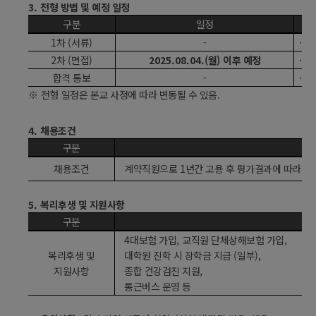
3.
전형 방법 및 예정 일정
구분
일정
1
차
(
서류
)
-
·
서
2
차
(
면접
)
2025.08.04.(
월
)
이후 예정
· 1
합격 통보
-
·
개
※
전형 일정은 본교 사정에 따라 변동될 수 있음
.
4.
채용조건
구분
채용조건
계약직원으로
1
년간 고용 후 평가결과에 따라
1
5.
복리후생 및 지원사항
구분
4
대보험 가입
,
교직원 단체상해보험 가입
,
복리후생 및
대학원 진학 시 장학금 지급
(
일부
),
지원사항
종합 건강검진 지원
,
통근버스 운영 등