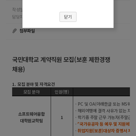
작성일 2026.05.11
담당부서 총무팀
닫기
담당자 이지연
조회수
☎ 02-910-4074
28636
첨부파일
국민대학교 계약직원 모집
(
보훈 제한경쟁
채용
)
1.
모집 분야 및 자격요건
모집 분야
인원
(
명
)
·
PC
및
OA(
아래한글 또는
MS
워드
·
해외여행에 결격 사유가 없는 자로
소프트웨어융합
1
·
학기중
주말 근무 가능자
(
주말근무
대학원교학팀
·
⌜
국가유공자 등 예우 및 지원에 관
·
취업지원
(
보훈
)
대상자 증명서 제출