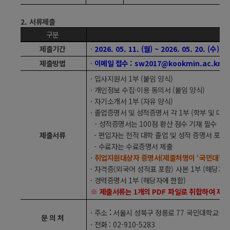
2.
서류제출
구분
제출기간
·
2026. 05. 11. (
월
) ~ 2026. 05. 20. (
수
)
제출방법
·
이메일 접수
: sw2017@kookmin.ac.kr
·
입사지원서
1
부
(
붙임 양식
)
·
개인정보 수집
·
이용 동의서
(
붙임 양식
)
·
자기소개서
1
부
(
자유 양식
)
·
졸업증명서 및 성적증명서 각
1
부
(
학부 및 대학
-
성적증명서는
100
점 환산 점수 기재 필수
제출서류
-
편입자는 전적 대학 졸업 및 성적 증명서 포함
-
수료자는 수료증명서 제출
·
취업지원대상자 증명서
(
제출처명이
‘
국민대학
·
자격증
(
외국어 성적표 포함
)
사본
1
부
(
해당자에
·
경력증명서
1
부
(
해당자에 한함
)
※
제출서류는
1
개의
PDF
파일로 취합하여 제출
:
·
주소
서울시 성북구 정릉로
77
국민대학교 소
문 의 처
·
전화
: 02-910-5283