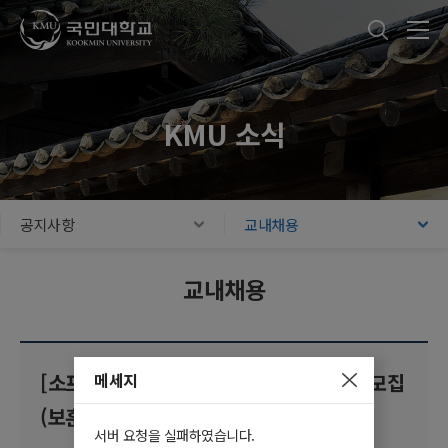
국민대학교
통합검색
본문내용 바로가기
주메뉴 바로가기
푸터 바로가기
KMU 소식
공지사항
교내채용
교내채용
메세지
[소프트웨어융합대학원 교학팀] 계약직원 모집
(보훈 제한경쟁 채용)
서버 요청을 실패하였습니다.