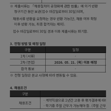
※
제출서류는
「
채용절차의 공정화에 관한 법률
」
에 의거 반환
청구기간 동안 보관
(
접수 마감일로부터
30
일
)
되며
,
채용서류 반환을 요청하는 경우 반환 가능
(
단
,
채용 여부 확정
이후 반환 가능
,
최종 합격자는 제외
).
접수 마감일로부터
30
일 경과 이후 제출서류는 파기함
.
3.
전형 방법 및 예정 일정
구분
일정
1
차
(
서류
)
-
·
2
차
(
면접
)
2026. 05. 21. (
목
)
이후 예정
·
합격 통보
-
·
※
전형 일정은 본교 사정에 따라 변동될 수 있음
.
4.
채용조건
구분
·
계약직원으로
1
년간 고용 후 평가결과에 따라
1
채용조건
·
학기중 주말 근무가 가능해야 함
. (
주말 근무는 