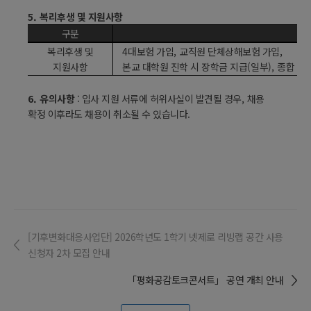
5.
복리후생 및 지원사항
구분
복리후생 및
4
대보험 가입
,
교직원 단체상해보험 가입
,
지원사항
본교 대학원 진학 시 장학금 지급
(
일부
),
종합 건
6.
유의사항
:
입사 지원 서류에 허위사실이 발견될 경우
,
채용
확정 이후라도 채용이 취소될 수 있습니다
.
[기후변화대응사업단] 2026학년도 1학기 넷제로 리빙랩 공간 사용
신청자 2차 모집 안내
「평화공감토크콘서트」 공연 개최 안내