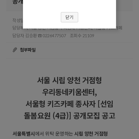
공개모집 공고
닫기
작성일 2024.12.24
담당부서 시립 양천 거점형 우리동네 키움센터, 서울형 키즈카페
담당자 김승환
조회수
☎ 0226477507
21109
첨부파일
서울 시립 양천 거점형
우리동네키움센터
,
서울형 키즈카페
종사자
[
선임
돌봄요원
(4
급
)]
공개모집 공고
서울특별시
에서 위탁 운영하는
시립 양천 거점형