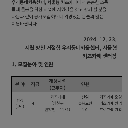
우리동네키움센터
,
서울형 키즈카페
에서 촘촘한 초등
틈새 돌봄을 위한 사업에 사명감을 갖고 함께 할 분을
다음과 같이 공개모집하오니 역량있는 분들의 많은
지원바랍니다
.
2024. 12. 23.
시립 양천 거점형 우리동네키움센터
,
서울형
키즈카페 센터장
1.
모집분야 및 인원
채용시설
분 야
직급
인원
(
근무지
)
키즈카페
선임
키즈카페 운영 및
팀장
4
급
(
양천구
돌봄요원
키즈카페 환경구성
(1
명
)
안양천로
1131)
1
명
프로그램 기획
,
진