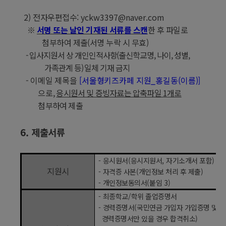
2)
전자우편접수
: yckw3397@naver.com
※
서명 또는 날인 기재된 서류를 스캔
한 후 파일로
첨부하여 제출
(
서명 누락 시 무효
)
-
입사지원서 상 개인인적사항
(
출신학교명
,
나이
,
성별
,
가족관계 등
)
일체 기재 금지
-
이메일 제목을
[
서울형키즈카페 지원
_
홍길동
(
이름
)]
으로
,
응시원서 및 증빙자료는 압축파일
1
개로
첨부하여 제출
6.
제출서류
-
응시원서
(
응시지원서
,
자기소개서 포함
) (
붙
지원시
-
자격증 사본
(
개인정보 처리 후 제출
)
-
개인정보동의서
(
붙임
3)
-
최종학교
/
학위 졸업증명서
-
경력증명서
(
국민연금 가입자 가입증명 및 
경력증명서만 있을 경우 합격취소
)