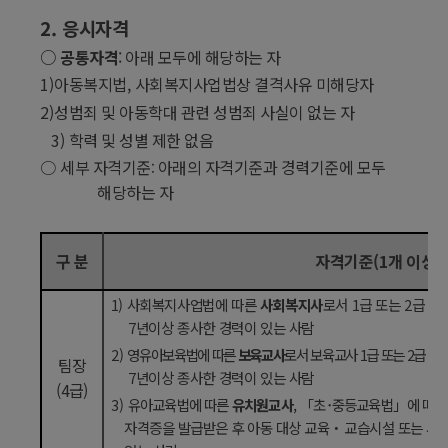
2.
응시자격
○
공통자격
:
아래 모두에 해당하는 자
1)
아동복지법
,
사회복지사업법상 결격사유 미해당자
2)
성범죄 및 아동학대 관련 성범죄 사실이 없는 자
3)
학력 및 성별 제한 없음
○
세부 자격기준
아래의 자격기준과 경력기준에 모두
:
해당하는 자
구 분
자격기준
(1
개 이상
)
1)
사회복지사업법에 따른
사회복지사
로서
1
급 또는
2
급 자
7
년이상 종사한 경력이 있는 사람
2)
영유아보육법에 따른
보육교사
로서 보육교사
1
급 또는
2
급 자
팀장
7
년이상 종사한 경력이 있는 사람
(4
급
)
3)
유아교육법에 따른
유치원교사
,
「
초
･
중등교육법
」
에 따
자격증을 발급받은 후 아동 대상 교육
‧
교습시설 또는 사