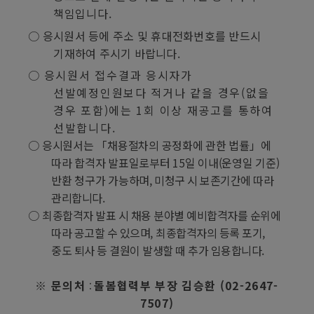
책임입니다
.
○
응시원서 등에 주소 및 휴대전화번호를 반드시
기재하여 주시기 바랍니다
.
○
응시원서 접수결과 응시자가
선발예정인원보다 적거나 같을 경우
(
없을
경우 포함
)
에는
1
회 이상 재공고를 통하여
선발합니다
.
○
응시원서는
「
채용절차의 공정화에 관한 법률
」
에
따라 합격자 발표일로부터
15
일 이내
(
운영일 기준
)
반환 청구가 가능하며
,
미청구 시 보존기간에 따라
관리합니다
.
○
최종합격자 발표 시 채용 분야별 예비합격자를 순위에
따라 공고할 수 있으며
,
최종합격자의 등록 포기
,
중도 퇴사 등 결원이 발생할 때 추가 임용합니다
.
※
문의처
돌봄협력부 부장 김승환
(02-2647-
:
7507)