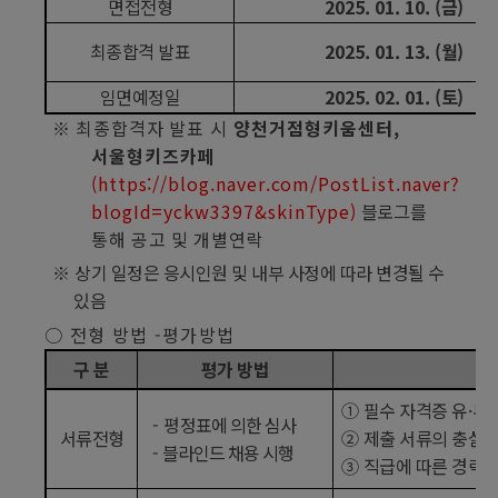
면접전형
2025. 01. 10. (
금
)
최종합격 발표
2025. 01. 13. (
월
)
임면예정일
2025. 02. 01. (
토
)
※
최종합격자 발표 시
양천거점형키움센터
,
서울형키즈카페
(https://blog.naver.com/PostList.naver?
blogId=yckw3397&skinType)
블로그
를
통해 공고 및 개별연락
※
상기 일정은 응시인원 및 내부 사정에 따라 변경될 수
있음
○
전형 방법
-
평가방법
구 분
평가 방법
①
필수 자격증 유
·
무
-
평정표에 의한 심사
서류전형
②
제출 서류의 충실
-
블라인드 채용 시행
③
직급에 따른 경력