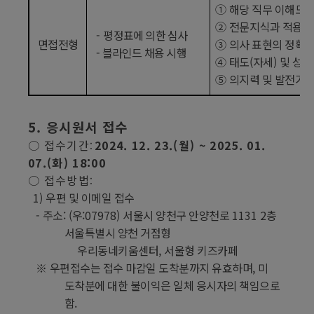
①
해당 직무 이해도
②
전문지식과 적용 
-
평정표에 의한 심사
면접전형
③
의사 표현의 정확
-
블라인드 채용 시행
④
태도
(
자세
)
및 성실
⑤
의지력 및 발전가
5.
응시원서 접수
○
접수기간
2024. 12. 23.(
월
) ~ 2025. 01.
:
07.(
화
) 18:00
○
접수방법
:
1)
우편 및 이메일 접수
-
주소
: (
우
:07978)
서울시 양천구 안양천로
1131 2
층
서울특별시 양천 거점형
우리동네키움센터
,
서울형 키즈카페
※
우편접수는 접수 마감일 도착분까지 유효하며
,
미
도착분에 대한 불이익은 일체 응시자의 책임으로
함
.