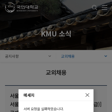
국민대학교
통합검색
본문내용 바로가기
주메뉴 바로가기
푸터 바로가기
KMU 소식
공지사항
교외채용
교외채용
메세지
서울 시립 양천 거점형 우리동네키움센터,
서울형 키즈카페 종사자 [선임 돌봄요원 (4급)]
서버 요청을 실패하였습니다.