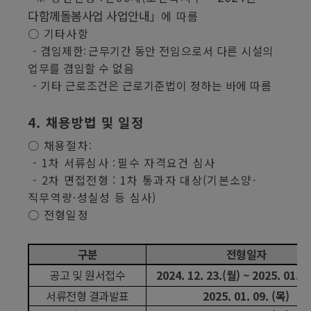
다함께돌봄사업 사업안내
」
에 따름
○
기타사항
-
겸임제한
근무기간 동안 전임으로서 다른 시설의
:
업무를 겸임할 수 없음
-
기타 근로조건은 근로기준법이 정하는 바에 따름
4.
채용방법 및 일정
○
채용절차
:
- 1
차 서류심사
필수 자격요건 심사
:
- 2
차 면접전형
: 1
차 통과자 대상
(
기본소양
·
직무역량
·
성실성 등 심사
)
○
전형일정
구분
전형일자
공고 및 원서접수
2024. 12. 23.(
월
) ~ 2025. 01. 0
서류전형 결과발표
2025. 01. 09. (
목
)