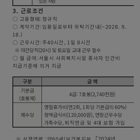
있는 사람
3.
근로조건
○
고용형태
정규직
:
○
계약기간
임용일로부터 위탁기간내
(~2028. 9.
:
18.)
○
근무시간
주
40
시간
, 1
일
8
시간
:
※
야간당직
(20
시
)
및 토요일 교대 근무 필수
○
월 급여
서울시 사회복지시설 종사자 인건비
:
지급기준에 의거 지급
구분
금 액
기본급
4
급
: 7
호봉
(2,740
천원
)
(
호봉제
)
명절휴가비
(
연
2
회
, 1
회당 기본급의
60%)
제수당
정액급식비
(120,000
원
),
연장근무수당
가족수당
,
퇴직연금 및
4
대 보험 가입
「
2024
년
※
상한연령
만
60
세
(
보건복지부
: