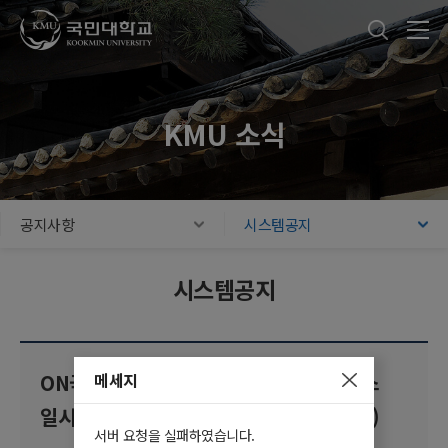
국민대학교
통합검색
본문내용 바로가기
주메뉴 바로가기
푸터 바로가기
KMU 소식
공지사항
시스템공지
시스템공지
메세지
ON국민앱(모바일) 및 K*Talk 발송 서비스
일시 중단 안내(04/18(금) 18:30~20:00)
서버 요청을 실패하였습니다.