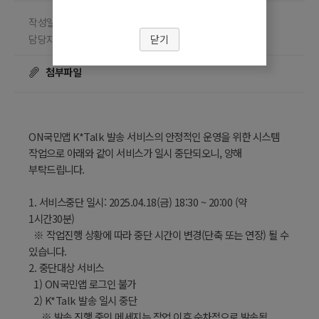
작성일 2025.04.16
담당부서 정보시스템팀
닫기
담당자 이은정
조회수
☎ 02-910-5632
32286
첨부파일
ON국민앱 K*Talk 발송 서비스의 안정적인 운영을 위한 시스템
작업으로 아래와 같이 서비스가 일시 중단되오니, 양해
부탁드립니다.
1. 서비스중단 일시: 2025.04.18(금) 18:30 ~ 20:00 (약
1시간30분)
※ 작업진행 상황에 따라 중단 시간이 변경(단축 또는 연장) 될 수
있습니다.
2. 중단대상 서비스
1) ON국민앱 로그인 불가
2) K*Talk 발송 일시 중단
※ 발송 진행 중인 메세지는 작업 이후 순차적으로 발송됨.