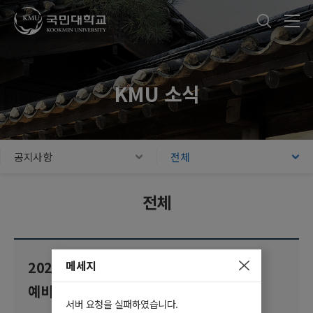
국민대학교
통합검색
본문내용 바로가기
주메뉴 바로가기
푸터 바로가기
KMU 소식
공지사항
전체
전체
메세지
2026학년도 2학기 전임교원 신규충원
예비심사 합격자 발표
서버 요청을 실패하였습니다.