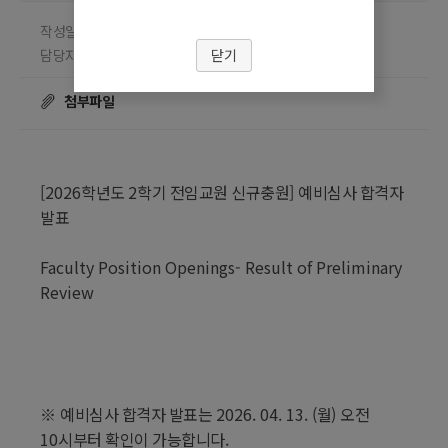
작성일 2026.04.10
담당부서 교원지원팀
닫기
담당자 천훈우
조회수
☎ 02-910-4843
14197
첨부파일
[2026
학년도
2
학기 전임교원 신규충원
]
예비심사 합격자
발표
Faculty Position Openings- Result of Preliminary
Review
※
예비심사 합격자 발표는
2026. 04. 13. (
월
)
오전
10
시부터 확인이 가능합니다
.