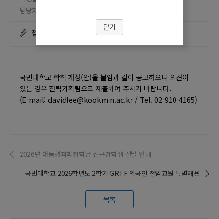
담당자 이정우
조회수
☎ 02-910-4165
19465
닫기
첨부파일
국민대학교 학칙 개정(안)을 붙임과 같이 공고하오니 의견이
있는 경우 전략기획팀으로 제출하여 주시기 바랍니다.
(E-mail: davidlee@kookmin.ac.kr / Tel. 02-910-4165)
2026년 대통령과학장학금 신규장학생 선발 안내
국민대학교 2026학년도 2학기 GRTF 외국인 전임교원 특별채용
목록