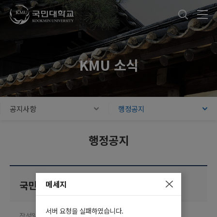
국민대학교
통합검색
본문내용 바로가기
주메뉴 바로가기
푸터 바로가기
KMU 소식
공지사항
행정공지
행정공지
메세지
국민대학교 학칙 개정(안) 공고
서버 요청을 실패하였습니다.
작성일 2026.04.08
담당부서 전략기획팀