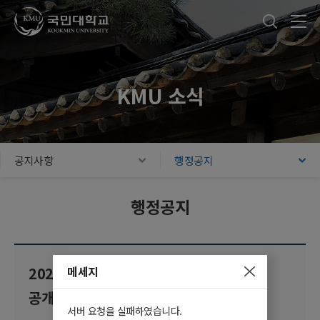
국민대학교
통합검색
본문내용 바로가기
주메뉴 바로가기
푸터 바로가기
KMU 소식
공지사항
행정공지
행정공지
메세지
2026년 8월말 퇴직교원 정부포상 후보자
공개검증
서버 요청을 실패하였습니다.