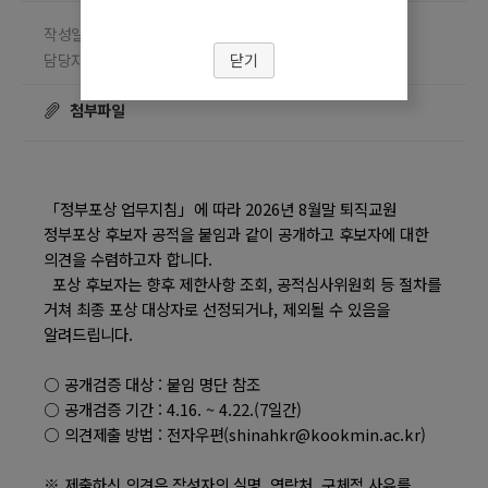
작성일 2026.04.16
담당부서 교원지원팀
닫기
담당자 양신아
조회수
☎ 02-910-4845
17707
첨부파일
「정부포상 업무지침」에 따라 2026년 8월말 퇴직교원
정부포상 후보자 공적을 붙임과 같이 공개하고 후보자에 대한
의견을 수렴하고자 합니다.
포상 후보자는 향후 제한사항 조회, 공적심사위원회 등 절차를
거쳐 최종 포상 대상자로 선정되거나, 제외될 수 있음을
알려드립니다.
○ 공개검증 대상 : 붙임 명단 참조
○ 공개검증 기간 : 4.16. ~ 4.22.(7일간)
○ 의견제출 방법 : 전자우편(shinahkr@kookmin.ac.kr)
※ 제출하신 의견은 작성자의 실명, 연락처, 구체적 사유를