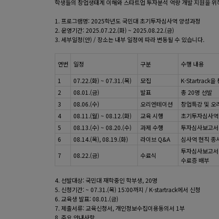
학생들의 창업생태계 이해와 스타트업 투자분석 역량 개발 지원을 위하
1. 프로그램명: 2025학년도 국민대 초기투자심사역 양성과정
2. 운영기간: 2025.07.22.(화) ~ 2025.08.22.(금)
3. 세부일정(안) / 장소는 내부 일정에 따라 변동될 수 있습니다.
연번
일정
구분
수행 내용
1
07.22.(화) ~ 07.31.(목)
모집
K-Startrack
2
08.01.(금)
발표
총 20명 선발
3
08.06.(수)
오리엔테이션
창업특강 및 
4
08.11.(월) ~ 08.12.(화)
교육 시행
초기투자심사역
5
08.13.(수) ~ 08.20.(수)
과제 수행
투자심사보고서
6
08.14.(목), 08.19.(화)
라이브 Q&A
심사역 현직 종
투자심사보고서 
7
08.22.(금)
수료식
수료증 배부
4. 선발대상: 국민대 재학중인 학부생, 20명
5. 신청기간: ~ 07.31.(목) 15:00까지 / K-startrack에서 신청
6. 교육생 발표: 08.01.(금)
7. 제출서류: 교육신청서, 개인정보수집이용동의서 1부
8. 주요 안내사항