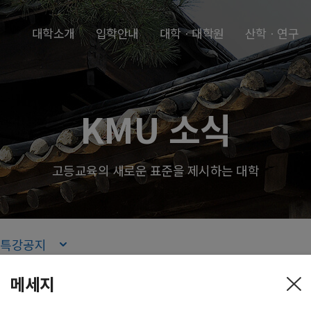
본문내용 바로가기
주메뉴 바로가기
푸터 바로가기
대학소개
입학안내
대학ㆍ대학원
산학ㆍ연구
KMU 소식
고등교육의 새로운 표준을 제시하는 대학
특강공지
메세지