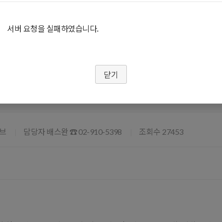
특강공지
서버 요청을 실패하였습니다.
닫기
5학년도 국민대 초기투자심사역 양성과정
브
담당자 배스완
조회수
☎ 02-910-5398
27453