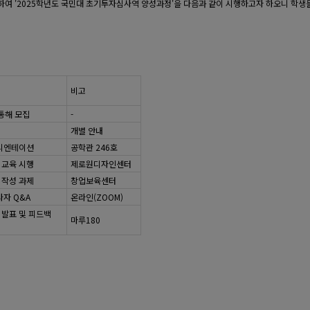
여 '2025학년도 국민대 초기투자심사역 양성과정'을 다음과 같이 시행하고자 하오니 학생들
비고
을 통해 모집
-
개별 안내
오리엔테이션
공학관 246호
 교육 시행
제로원디자인센터
 작성 과제
창업보육센터
사자 Q&A
온라인(ZOOM)
발표 및 피드백
마루180