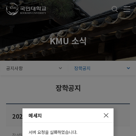
국민대학교
통합검색
본문내용 바로가기
주메뉴 바로가기
푸터 바로가기
KMU 소식
공지사항
장학공지
장학공지
메세지
2025학년도 1학기 학자금대출 신청안내
서버 요청을 실패하였습니다.
작성일 2025.01.06
담당부서 학생지원팀