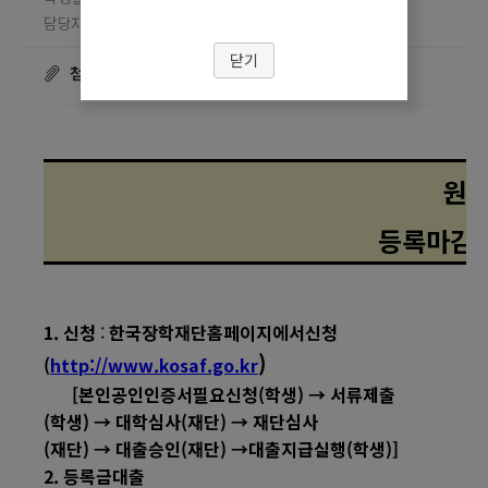
담당자 정민경
조회수
☎ 02-910-4057
43538
닫기
첨부파일
원활
등록마감
1.
신청
:
한국장학재단홈페이지에서신청
)
(
http://www.kosaf.go.kr
[
본인공인인증서필요신청
(
학생
)
→
서류제출
(
학생
)
→
대학심사
(
재단
)
→
재단심사
(
재단
)
→
대출승인
(
재단
)
→
대출지급실행(학생)]
2.
등록금대출