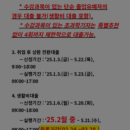
*
수강과목이 없는 단순 졸업유예자의
경우 대출 불가
(
생활비 대출 포함
).
*
수강과목이 있는 초과학기자는
특별추천
없이
4
회까지 제한적으로 대출가능
.
3.
취업 후 상환 전환대출
－
신청기간
: ‘25.1.3.(금) ~ 5.22.(목),
9:00~18:00
－
실행기간
:
‘25
.
1
.
3
.
(금)
~ 5.23.(금),
09:00~17:00
4.
생활비대출
－
신청기간
: ‘25.1.6.(월) ~ 5.20.(화),
09:00~18:00
25.2월 중
－
실행기간
: ‘
~ 5.21.(수),
(
등록기간(
02.24.~
02
.28
.)
09:00~17:00