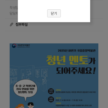
작성일 2025.06.13
담당부서 국립중앙박물관
닫기
담당자 임현정
조회수
☎ 0220779680
18840
첨부파일