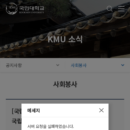
국민대학교
통합검색
본문내용 바로가기
주메뉴 바로가기
푸터 바로가기
KMU 소식
공지사항
사회봉사
사회봉사
메세지
[국립중앙박물관] 2025년 하반기
국립중앙박물관 청년 멘토 모집(~7/28)
서버 요청을 실패하였습니다.