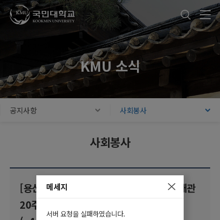
국민대학교
통합검색
본문내용 바로가기
주메뉴 바로가기
푸터 바로가기
KMU 소식
공지사항
사회봉사
사회봉사
메세지
[용산청소년센터] 2026 용산청소년센터 개관
20주년 기념 '스무디' 축제 서포터즈 모집
서버 요청을 실패하였습니다.