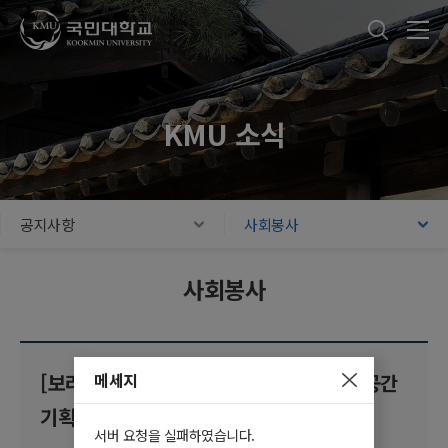
국민대학교
통합검색
본문내용 바로가기
주메뉴 바로가기
푸터 바로가기
KMU 소식
공지사항
사회봉사
사회봉사
메세지
[보라매청소년센터] 2026년 청소년 전용공간
기획단 첨퍼 기획단 모집
서버 요청을 실패하였습니다.