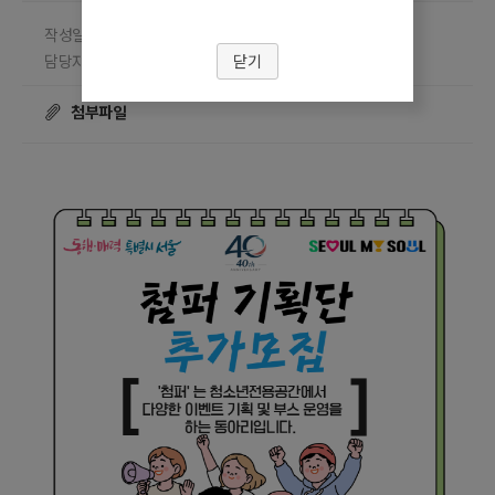
작성일 2026.04.20
담당부서 보라매청소년센터
닫기
담당자 박인
조회수
☎ 02-834-7233
17844
첨부파일