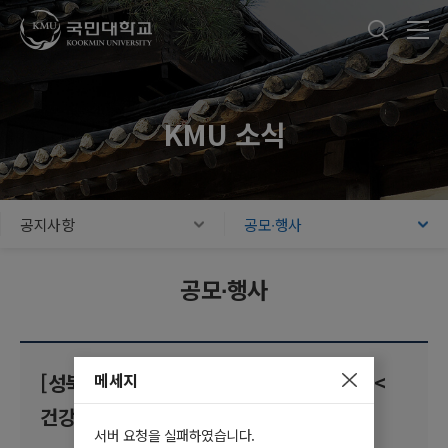
국민대학교
통합검색
본문내용 바로가기
주메뉴 바로가기
푸터 바로가기
KMU 소식
공지사항
공모∙행사
공모∙행사
메세지
[성북구] 서울시 1인가구 청년 소셜다이닝 <
건강한 밥상>(~7/25)
서버 요청을 실패하였습니다.