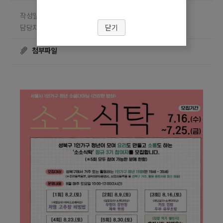
작성일 2025.07.14
담당부서 성북구 일자리정책과
닫기
담당자 김은숙
조회수
☎ 02-921-1939
21528
첨부파일