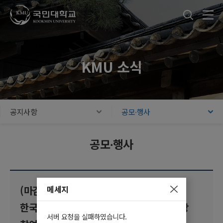
국민대학교
통합검색
본문내용 바로가기
주메뉴 바로가기
푸터 바로가기
KMU 소식
공지사항
공모∙행사
공모∙행사
메세지
(마감) [글로벌공생사업단] 2026
한국마이크로소프트 본사 AI 특별초청 특강
서버 요청을 실패하였습니다.