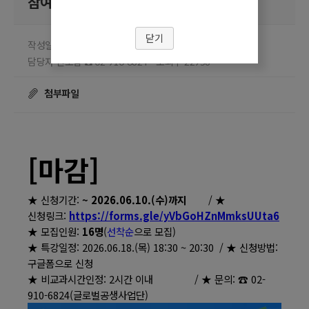
참여학생 모집 안내
닫기
작성일 2026.05.13
담당부서 글로벌공생사업단
담당자 신보람
조회수
☎ 02-910-6824
22958
첨부파일
[마감]
★ 신청기간:
~ 2026.06.10.(수)까지
/ ★
신청링크:
https://forms.gle/yVbGoHZnMmksUUta6
★ 모집인원:
16명
(
선착순
으로 모집)
★ 특강일정: 2026.06.18.(목) 18:30 ~ 20:30 /
★ 신청방법:
구글폼으로 신청
★ 비교과시간인정: 2시간 이내 /
★ 문의: ☎ 02-
910-6824(글로벌공생사업단)