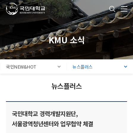
국민대학교
통합검색
본문내용 바로가기
주메뉴 바로가기
푸터 바로가기
KMU 소식
국민NEW&HOT
뉴스플러스
뉴스플러스
국민대학교 경력개발지원단,
서울광역청년센터와 업무협약 체결