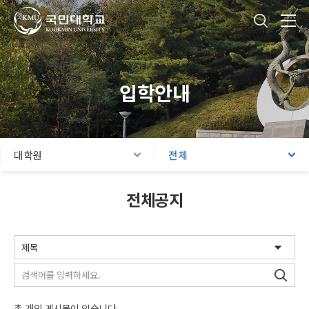
국민대학교
통합검색
본문내용 바로가기
주메뉴 바로가기
푸터 바로가기
입학안내
대학원
전체
전체공지
검색
총
개의 게시물이 있습니다.