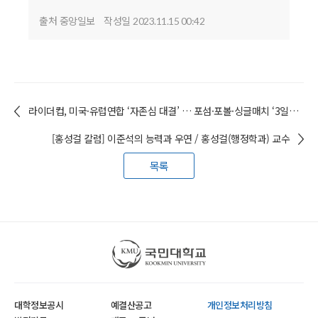
출처 중앙일보
작성일
2023.11.15 00:42
라이더컵, 미국·유럽연합 ‘자존심 대결’ … 포섬·포볼·싱글매치 ‘3일간 승부’[최우열의 네버 업-네버 인] / 최우열(스포츠교육학과) 겸임교수
[홍성걸 칼럼] 이준석의 능력과 우연 / 홍성걸(행정학과) 교수
목록
국민대학교
대학정보공시
예결산공고
개인정보처리방침