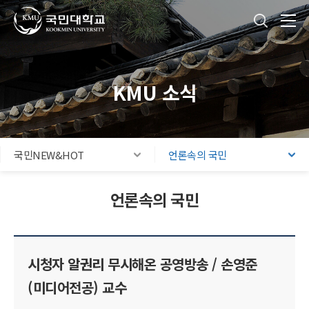
국민대학교
통합검색
본문내용 바로가기
주메뉴 바로가기
푸터 바로가기
KMU 소식
국민NEW&HOT
언론속의 국민
언론속의 국민
시청자 알권리 무시해온 공영방송 / 손영준
(미디어전공) 교수