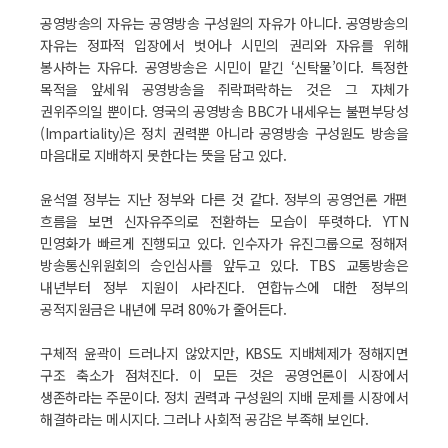
공영방송의 자유는 공영방송 구성원의 자유가 아니다. 공영방송의
자유는 정파적 입장에서 벗어나 시민의 권리와 자유를 위해
봉사하는 자유다. 공영방송은 시민이 맡긴 ‘신탁물’이다. 특정한
목적을 앞세워 공영방송을 쥐락펴락하는 것은 그 자체가
권위주의일 뿐이다. 영국의 공영방송 BBC가 내세우는 불편부당성
(Impartiality)은 정치 권력뿐 아니라 공영방송 구성원도 방송을
마음대로 지배하지 못한다는 뜻을 담고 있다.
윤석열 정부는 지난 정부와 다른 것 같다. 정부의 공영언론 개편
흐름을 보면 신자유주의로 전환하는 모습이 뚜렷하다. YTN
민영화가 빠르게 진행되고 있다. 인수자가 유진그룹으로 정해져
방송통신위원회의 승인심사를 앞두고 있다. TBS 교통방송은
내년부터 정부 지원이 사라진다. 연합뉴스에 대한 정부의
공적지원금은 내년에 무려 80%가 줄어든다.
구체적 윤곽이 드러나지 않았지만, KBS도 지배체제가 정해지면
구조 축소가 점쳐진다. 이 모든 것은 공영언론이 시장에서
생존하라는 주문이다. 정치 권력과 구성원의 지배 문제를 시장에서
해결하라는 메시지다. 그러나 사회적 공감은 부족해 보인다.