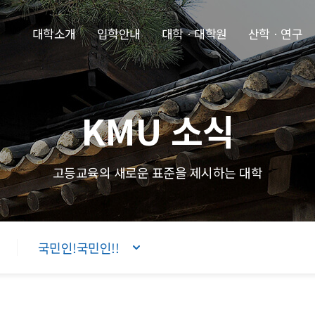
본문내용 바로가기
주메뉴 바로가기
푸터 바로가기
대학소개
입학안내
대학ㆍ대학원
산학ㆍ연구
KMU 소식
고등교육의 새로운 표준을 제시하는 대학
국민인!국민인!!