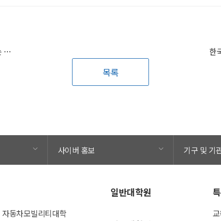
감각의 장벽을 넘는 ‘진동 명상 쿠션’ 개발, 농인과 청인이 함께하는 새로운 명상 경험 디자인 / 공업디자인학과 학생팀
목록
사이버 홍보
기구 및 기
일반대학원
특
자동차모빌리티대학
교