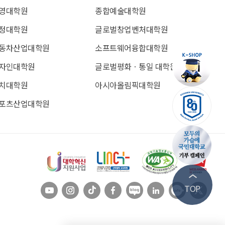
영대학원
종합예술대학원
정대학원
글로벌창업벤처대학원
동차산업대학원
소프트웨어융합대학원
자인대학원
글로벌평화ㆍ통일 대학원
치대학원
아시아올림픽대학원
포츠산업대학원
유튜브
인스타
틱톡
페이스북
블로그
링크드인
카페
트위
TOP