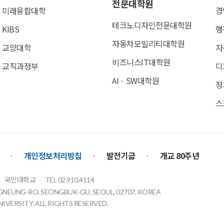
전문대학원
미래융합대학
경
테크노디자인전문대학원
KIBS
행
자동차모빌리티대학원
교양대학
자
비즈니스IT대학원
교직과정부
디
AIㆍSW대학원
정
스
개인정보처리방침
발전기금
개교 80주년
국민대학교
TEL 02.910.4114
GNEUNG-RO, SEONGBUK-GU, SEOUL, 02707, KOREA
VERSITY. ALL RIGHTS RESERVED.