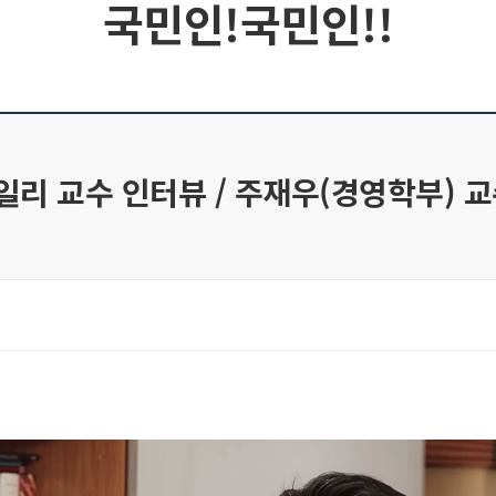
국민인!국민인!!
리 교수 인터뷰 / 주재우(경영학부) 