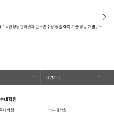
한국수목원정원관리원과 탄소흡수량 정밀 예측 기술 공동 개발 / 강완모(산림환경시스템학과) 교수 연구팀
관
관련기관
수대학원
육대학원
법무대학원