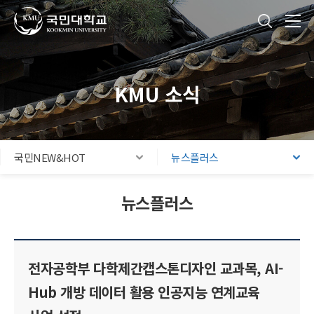
국민대학교
통합검색
본문내용 바로가기
주메뉴 바로가기
푸터 바로가기
KMU 소식
국민NEW&HOT
뉴스플러스
뉴스플러스
전자공학부 다학제간캡스톤디자인 교과목, AI-
Hub 개방 데이터 활용 인공지능 연계교육