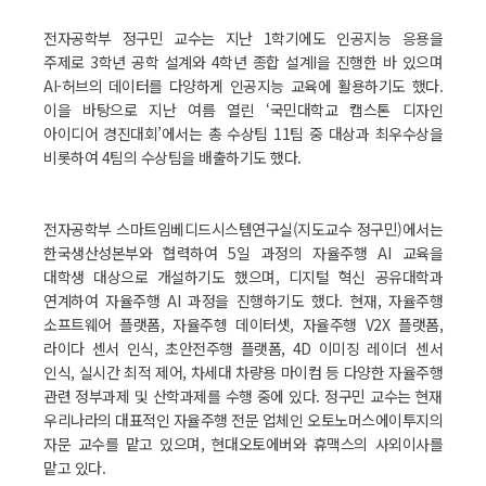
전자공학부 정구민 교수는 지난 1학기에도 인공지능 응용을
주제로 3학년 공학 설계와 4학년 종합 설계I을 진행한 바 있으며
AI-허브의 데이터를 다양하게 인공지능 교육에 활용하기도 했다.
이을 바탕으로 지난 여름 열린 ‘국민대학교 캡스톤 디자인
아이디어 경진대회’에서는 총 수상팀 11팀 중 대상과 최우수상을
비롯하여 4팀의 수상팀을 배출하기도 했다.
전자공학부 스마트임베디드시스템연구실(지도교수 정구민)에서는
한국생산성본부와 협력하여 5일 과정의 자율주행 AI 교육을
대학생 대상으로 개설하기도 했으며, 디지털 혁신 공유대학과
연계하여 자율주행 AI 과정을 진행하기도 했다. 현재, 자율주행
소프트웨어 플랫폼, 자율주헹 데이터셋, 자율주행 V2X 플랫폼,
라이다 센서 인식, 초안전주행 플랫폼, 4D 이미징 레이더 센서
인식, 실시간 최적 제어, 차세대 차량용 마이컴 등 다양한 자율주행
관련 정부과제 및 산학과제를 수행 중에 있다. 정구민 교수는 현재
우리나라의 대표적인 자율주행 전문 업체인 오토노머스에이투지의
자문 교수를 맡고 있으며, 현대오토에버와 휴맥스의 사외이사를
맡고 있다.