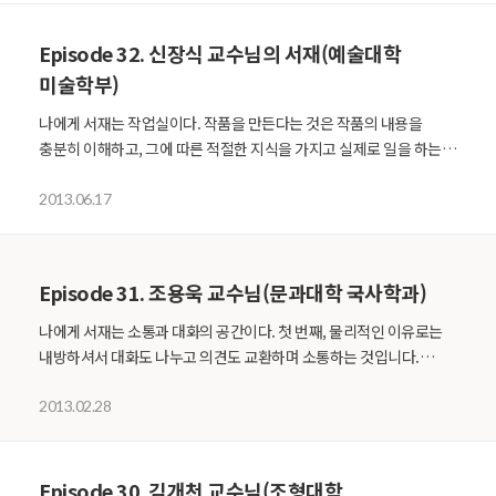
Episode 32. 신장식 교수님의 서재(예술대학
미술학부)
나에게 서재는 작업실이다. 작품을 만든다는 것은 작품의 내용을
충분히 이해하고, 그에 따른 적절한 지식을 가지고 실제로 일을 하는
것입니다. 그 일을 하기 위해서는 내용에 관한 연구가 반드시 철저하게
이루어 져야 한다. 이 내용에 대한 연구가 주로 서재에서 책을 통해
2013.06.17
이루어지며, 그 연구가 구체화 되어 그림으로 연결이 되기 때문에
저에게 서재는 작업실의 한 부분이라고 할 수 있습니다. 나를
변화시키는 책 책 한권에 인생이 변하기란 쉽지 않습니다. 가치관에
Episode 31. 조용욱 교수님(문과대학 국사학과)
변화를 주기도 쉽지 않죠. 하지만 이런 변화에 책이 큰 도움이 될 수는
있습니다. 저에게도 긍정적인 변화를 이끌어 내는데 도움이 된 책들이
나에게 서재는 소통과 대화의 공간이다. 첫 번째, 물리적인 이유로는
꽤 많이 있습니다. 그런 책들은 모두 그때 당시의 제 관심사와
내방하셔서 대화도 나누고 의견도 교환하며 소통하는 것입니다.
지향점에 맞는 것들이었습니다. 이처럼, 아무리 많은 사람들이 감동을
학생들도 방문할 수도 있고 동료 교수 분들도 마찬가지입니다. 가끔
받고 극찬한 책이라고 해도, 본인의 관심사나 지향점에 맞지 않으면
방문하셔서 재미난 이야기도 나누고, 학교생활들도 함께 이야기하기
2013.02.28
별다른 의미가 없다고 생각합니다. 20대 분들이 책을 통해 무언가를
때문이죠. 두 번째, 기본적으로 교수에게 있어서 공부하는 공간입니다.
얻고 싶다면, 지금 본인의 관심사에 맞는 책을 골라 읽어보시기를
책이 있고 공부할 수 있는 여러 가지 재료들이 있으니까요. 책이란
권합니다. 그렇게 각자 지금 자신이 가장 관심 있는 분야의 책을 찾아
것을 통해 결국은 책의 저자들, 논문의 저자들과 개중에는 멀리
Episode 30. 김개천 교수님(조형대학