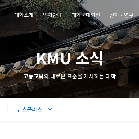
본문내용 바로가기
주메뉴 바로가기
푸터 바로가기
대학소개
입학안내
대학ㆍ대학원
산학ㆍ연구
KMU 소식
고등교육의 새로운 표준을 제시하는 대학
뉴스플러스