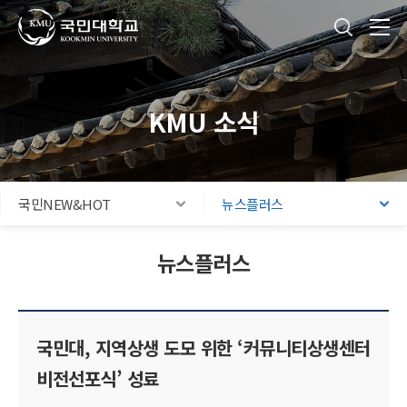
국민대학교
통합검색
본문내용 바로가기
주메뉴 바로가기
푸터 바로가기
KMU 소식
국민NEW&HOT
뉴스플러스
뉴스플러스
국민대, 지역상생 도모 위한 ‘커뮤니티상생센터
비전선포식’ 성료