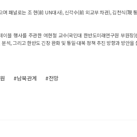
패널로는 조 현(前 UN대사), 신각수(前 외교부 차관), 김천식(現 통
드테이블 행사를 주관한 여현철 교수(국민대 한반도미래연구원 부원장)는
및 분석, 그리고 한반도 긴장 완화 및 통일·대북 정책 추진 방향과 방안을
구원
#남북관계
#전망