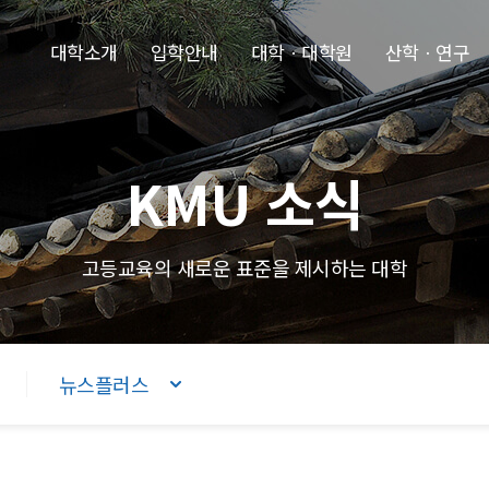
본문내용 바로가기
주메뉴 바로가기
푸터 바로가기
대학소개
입학안내
대학ㆍ대학원
산학ㆍ연구
KMU 소식
고등교육의 새로운 표준을 제시하는 대학
뉴스플러스