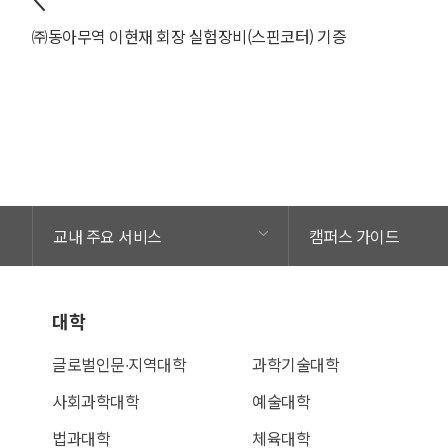
㈜동아무역 이현재 회장 실험장비(스핀코터) 기증
교내 주요 서비스
캠퍼스 가이드
대학
글로벌인문∙지역대학
과학기술대학
사회과학대학
예술대학
법과대학
체육대학