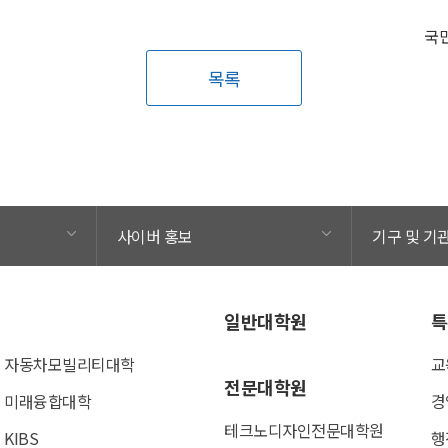
목록
사이버 홍보
기구 및 기
일반대학원
특
자동차모빌리티대학
교
전문대학원
미래융합대학
경
테크노디자인전문대학원
KIBS
행