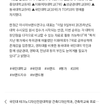
중앙대학교(6위) ▲이화여자대학교(7위) ▲성균관대학교(8위) ▲
동국대학교(9위) ▲국민대학교(10위)가 TOP10의 영예를
차지했다.
한정근 아시아브랜드연구소 대표는 “이달 9일부터 2025학년도
대학 수시모집 원서 접수가 시작되는 만큼, 이번 순위는 각 대학의
장단점을 다각으로 비교할 수 있는 자료로 활용 가능하다”며 “특히
지난 평가에서 하위권에 머물렀던 이화여대가 7위로 급부상하며
존재감을 입증했고, 경희대를 비롯한 동국대와 국민대의 약진과
함께 성균관대, 경북대, 전남대 등의 부진도 눈여겨볼 필요가
있다”고 밝혔다.
#국민대학교
#국민대
#브랜드
#평가
#10위
#브랜드지수
#브랜드평
국민대 테크노디자인전문대학원 건축디자인학과, 건축학교육 프로그램 인증 최고등급 획득