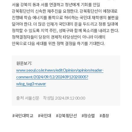
서울 강북의 동과 서를 연결하고 청년에게 기회를 안길
강북횡단선의 신속한 재추진을 요청한다. 강북횡단선이 예정대로
진행돼 학습 에너지를 통학으로 허비하는 국민대 재학생의 불편을
덜어야 한다. 더 많은 인재가 국민대의 문을 두드리고 정릉 일대에
정착할 수 있도록 지역 주민, 성북구와 함께 목소리를 내려고 한다.
정책결정자들이 당장의 경제적 타당성만이 아니라 미래의
안목으로 다음 세대를 위한 정책 결정을 하기를 기대한다.
원문보기:
www.seoul.co.kr/news/editOpinion/opinion/reader-
comment/2024/09/12/20240912020005?
wlog_tag3=naver
출처 서울신문
작성일
2024.09.12 00:00
#국민대학교
#국민대
#강북횡단선
#정승렬
#총장