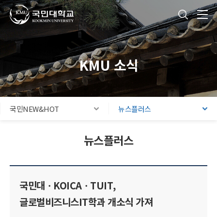
국민대학교
통합검색
본문내용 바로가기
주메뉴 바로가기
푸터 바로가기
KMU 소식
국민NEW&HOT
뉴스플러스
뉴스플러스
국민대ㆍKOICAㆍTUIT,
글로벌비즈니스IT학과 개소식 가져