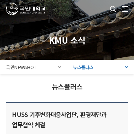
국민대학교
통합검색
본문내용 바로가기
주메뉴 바로가기
푸터 바로가기
KMU 소식
국민NEW&HOT
뉴스플러스
뉴스플러스
HUSS 기후변화대응사업단, 환경재단과
업무협약 체결