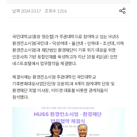
공유
날짜
조회수
2024.10.17
1216
국민대학교(총장 정승렬)가 주관대학으로 참여하고 있는 HUSS
환경컨소시엄(국민대‧덕성여대‧울산대‧인하대‧조선대, 이하
환경컨소시엄)과 재단법인 환경재단이 기후 위기 대응을 위한
인문사회 기반 융합인재를 육성하고자 지난 10월 4일(금) 인천
네스트호텔에서 업무협약을 체결했다.
체결식에는 환경컨소시엄 주관대학인 국민대학교
기후변화대응사업단(단장 강윤희)과 4개의 참여대학 단장 및
환경재단 최열 이사장, 이미경 대표를 비롯한 관계자들이
참석했다.