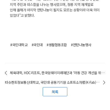
지역 주민과 따스함을 나누는 행사였으며, 정릉 지역 재개발로
인해 올해가 마지막 연탄나눔이 될지도 모르는 상황이라 더욱 의미
있었다”고 밝혔다.
#국민대학교
#국민대
#생활협동조합
#연탄나눔행사
체육대학, HDC리조트, 한국암웨이미래재단과 ‘아동 건강 개선을 위한 사회공헌’ 업무 협약
타슈켄트정보통신대학교, 국민대 공동기기원 소프트소자팹(K-Fab) 벤치마킹
목록