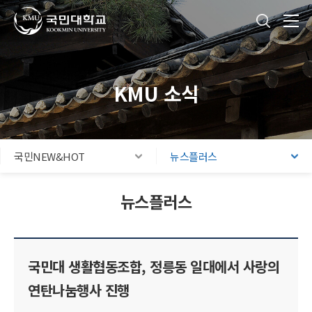
국민대학교
통합검색
본문내용 바로가기
주메뉴 바로가기
푸터 바로가기
KMU 소식
국민NEW&HOT
뉴스플러스
뉴스플러스
국민대 생활협동조합, 정릉동 일대에서 사랑의
연탄나눔행사 진행